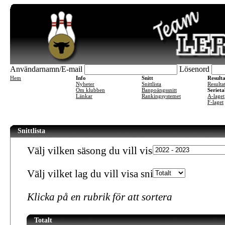
Användarnamn/E-mail
Lösenord
Hem
Info
Snitt
Result
Nyheter
Snittlista
Resulta
Om klubben
Banpoängssnitt
Serieta
Länkar
Rankingsystemet
A-laget
F-laget
Snittlista
Välj vilken säsong du vill visa snitt för
Välj vilket lag du vill visa snitt för
Klicka på en rubrik för att sortera
Totalt