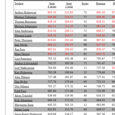
Spelare
Snitt
Snitt
Serier
Hemma
B
4 serier
1 serie
Anders Holmqvist
891.33
222.83
72
905.20
87
Magnus Tiderman
840.88
210.22
77
869.86
80
Thomas Berntsson
818.54
204.63
52
828.31
80
Magnus Johansson
844.11
211.03
75
861.64
82
John Andersson
824.44
206.11
72
868.57
79
Thomas Lantz
818.26
204.57
69
844.00
79
Peter Thorsson
810.65
202.66
68
807.82
81
Jani Silvén
804.12
201.03
68
827.50
78
Åsa Fors
802.61
200.65
69
839.47
75
Hans Werner
804.73
201.18
82
845.70
76
Lars Petersson
781.52
195.38
63
795.67
77
Anders Löfvendahl
742.37
185.59
71
741.47
74
Leif Wallerström
764.00
191.00
12
737.50
81
Ken Holmgren
763.38
190.84
32
770.60
75
John Nilsson
727.48
181.87
46
727.41
72
Dan Rydin
717.76
179.44
66
752.15
69
Ove Nilsson
701.27
175.32
44
708.75
68
Emil Fors
685.60
171.40
20
732.00
67
Alvin Trüschel
639.60
159.90
40
610.33
65
Erik Johansson
686.18
171.55
66
664.93
70
Margareta Sasse
645.33
161.33
12
663.00
61
Adam Lantz
622.81
155.70
64
609.57
63
Anna-Karin Holmqvist
616.69
154.17
35
597.50
63