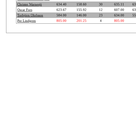
Christer Warnesjö
634.40
158.60
30
635.11
63
Oscar Fors
623.67
155.92
12
607.00
63
Torbjörn Olofsson
584.00
146.00
23
634.00
55
Per Lindgren
805.00
201.25
4
805.00