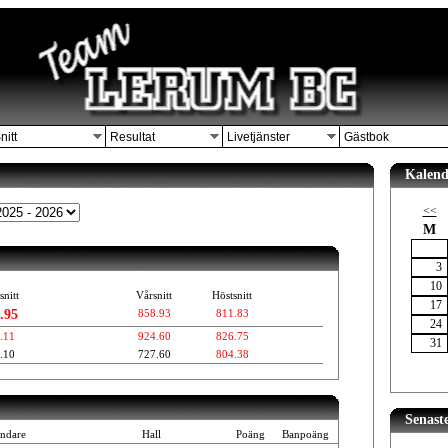
nitt
Resultat
Livetjänster
Gästbok
Kalend
<<
M
3
10
snitt
Vårsnitt
Höstsnitt
17
.95
858.93
811.83
24
.11
924.60
826.75
31
.10
727.60
804.38
Senast
ndare
Hall
Poäng
Banpoäng