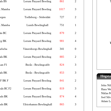
als BS
Lerum Pinyard Bowling
861
2
K Mamba
Lerum Pinyard Bowling
1017
3
rgen
Trelleborg - Söderslätt
727
2
K Mamba
Lunds Bowlinghall
751
1
äs BC
Lerum Pinyard Bowling
879
2
rg BK
Lerum Pinyard Bowling
981
4
ufscha
Vänersborgs Bowlinghall
341
0
als BK
Lerum Pinyard Bowling
885
2
kan F1
Borås - Bowlingcafét
824
3
als BK
Borås - Bowlingcafét
853
3
Högsta 
IF BK F
Lerum Pinyard Bowling
841
2
John Nil
sås BC F2
Lerum Pinyard Bowling
819
3
Hans We
Niklas P
nds BK
Lerum Pinyard Bowling
874
4
Joel Sil
Adam La
nds BK
Ulricehamns Bowlinghall
865
3