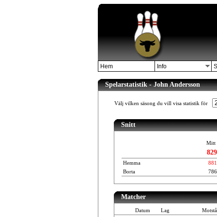
Hem
Info
S
Spelarstatistik - John Andersson
Välj vilken säsong du vill visa statistik för
Snitt
Mitt 
829
Hemma
881
Borta
786
Matcher
Datum
Lag
Motstå