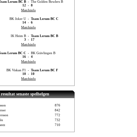
Team Lerum BC B
-
The Golden Bowlers B
12
-
8
Matchinfo
BK Joker U
-
Team Lerum BC C
14
-
6
Matchinfo
IK Heim B
-
Team Lerum BC B
3
-
17
Matchinfo
Team Lerum BC C
-
BK Grävlingen B
16
-
4
Matchinfo
BK Viskan F1
-
Team Lerum BC F
10
-
10
Matchinfo
resultat senaste spelhelgen
sson
876
rner
842
ersson
772
vén
732
ntz
710