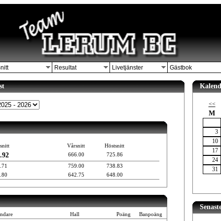
nitt
Resultat
Livetjänster
Gästbok
st
Kalend
<<
M
3
10
snitt
Vårsnitt
Höstsnitt
17
.92
666.00
725.86
24
.71
759.00
738.83
31
.80
642.75
648.00
Senast
ndare
Hall
Poäng
Banpoäng