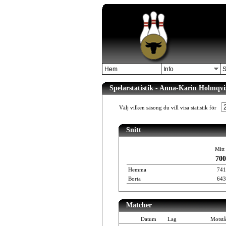
Hem
Info
S
Spelarstatistik - Anna-Karin Holmqvi
Välj vilken säsong du vill visa statistik för
Snitt
Mitt 
700
Hemma
741
Borta
643
Matcher
Datum
Lag
Motstå