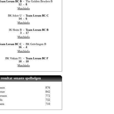
Team Lerum BC B
-
The Golden Bowlers B
12
-
8
Matchinfo
BK Joker U
-
Team Lerum BC C
14
-
6
Matchinfo
IK Heim B
-
Team Lerum BC B
3
-
17
Matchinfo
Team Lerum BC C
-
BK Grävlingen B
16
-
4
Matchinfo
BK Viskan F1
-
Team Lerum BC F
10
-
10
Matchinfo
resultat senaste spelhelgen
sson
876
rner
842
ersson
772
vén
732
ntz
710