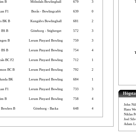
im B
Mölndals Bowlinghall
679
3
kan F1
Borås - Bowlingcafét
639
0
s BK B
Kungälvs Bowlinghall
681
2
 BS B
Göteborg - Stigberget
572
3
ngen B
Lerum Pinyard Bowling
759
3
 BS B
Lerum Pinyard Bowling
754
4
sås BC F2
Lerum Pinyard Bowling
712
1
amon BC B
Lerum Pinyard Bowling
792
2
ölunda BK
Lerum Pinyard Bowling
684
1
kan F1
Lerum Pinyard Bowling
733
3
Högsta 
im B
Lerum Pinyard Bowling
758
4
John Nil
 Bowlers B
Göteborg - Backa
648
4
Hans We
Niklas P
Joel Sil
Adam La