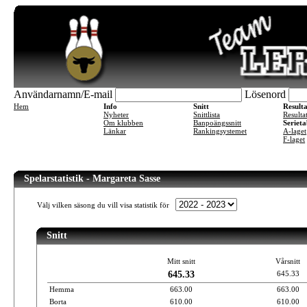
Användarnamn/E-mail
Lösenord
Hem
Info
Snitt
Result
Nyheter
Snittlista
Resulta
Om klubben
Banpoängssnitt
Serieta
Länkar
Rankingsystemet
A-laget
F-laget
Spelarstatistik - Margareta Sasse
Välj vilken säsong du vill visa statistik för
Snitt
Mitt snitt
Vårsnitt
645.33
645.33
Hemma
663.00
663.00
Borta
610.00
610.00