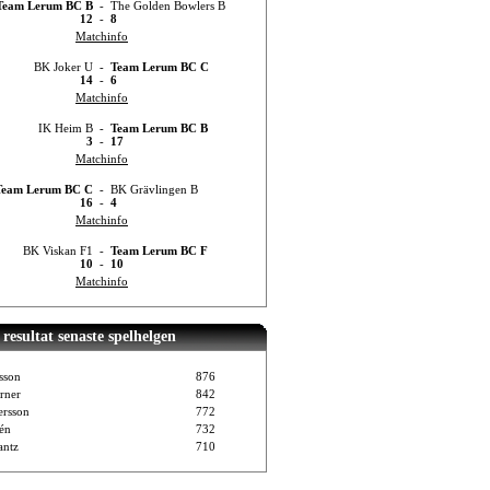
Team Lerum BC B
-
The Golden Bowlers B
12
-
8
Matchinfo
BK Joker U
-
Team Lerum BC C
14
-
6
Matchinfo
IK Heim B
-
Team Lerum BC B
3
-
17
Matchinfo
Team Lerum BC C
-
BK Grävlingen B
16
-
4
Matchinfo
BK Viskan F1
-
Team Lerum BC F
10
-
10
Matchinfo
resultat senaste spelhelgen
sson
876
rner
842
ersson
772
vén
732
ntz
710