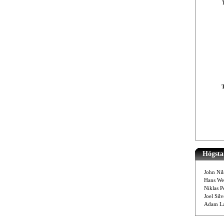
Högsta 
John Nil
Hans We
Niklas P
Joel Sil
Adam La