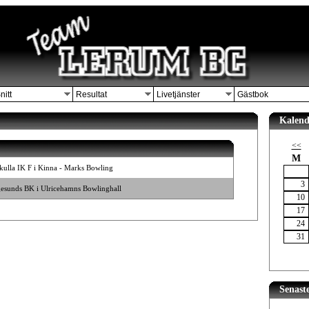
nitt
Resultat
Livetjänster
Gästbok
Kalend
<<
M
kulla IK F i Kinna - Marks Bowling
3
gesunds BK i Ulricehamns Bowlinghall
10
17
24
31
Senast